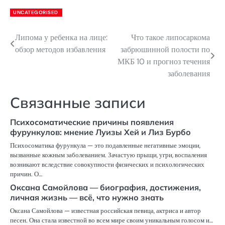
UNCATEGORISED
Липома у ребенка на лице:
Что такое липосаркома
Навигация
обзор методов избавления
забрюшинной полости по
по
МКБ 10 и прогноз течения
заболевания
записям
Связанные записи
Психосоматические причины появления
фурункулов: мнение Луизы Хей и Лиз Бурбо
Психосоматика фурункула — это подавленные негативные эмоции,
вызванные кожным заболеванием. Зачастую прыщи, угри, воспаления
возникают вследствие совокупности физических и психологических
причин. О…
Оксана Самойлова — биография, достижения,
личная жизнь — всё, что нужно знать
Оксана Самойлова — известная российская певица, актриса и автор
песен. Она стала известной во всем мире своим уникальным голосом и…