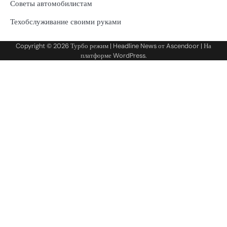
Советы автомобилистам
Техобслуживание своими руками
Copyright © 2026
Турбо режим
| Headline News от
Ascendoor
| На
платформе
WordPress
.