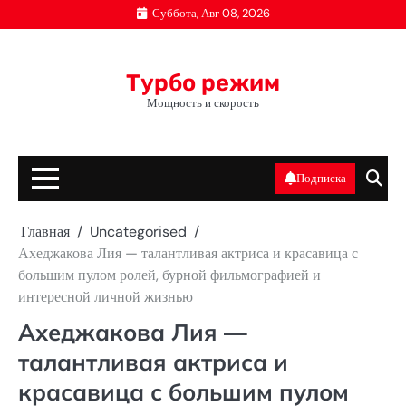
Перейти
Суббота, Авг 08, 2026
к
содержимому
Турбо режим
Мощность и скорость
Подписка
Главная
Uncategorised
Ахеджакова Лия — талантливая актриса и красавица с
большим пулом ролей, бурной фильмографией и
интересной личной жизнью
Ахеджакова Лия —
талантливая актриса и
красавица с большим пулом