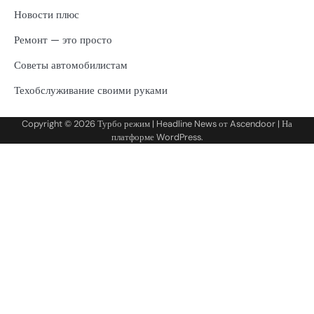
Новости плюс
Ремонт — это просто
Советы автомобилистам
Техобслуживание своими руками
Copyright © 2026
Турбо режим
| Headline News от
Ascendoor
| На
платформе
WordPress
.